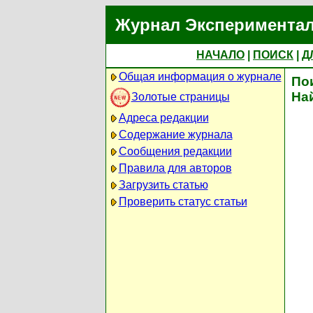
Журнал Экспериментал
НАЧАЛО
|
ПОИСК
|
Д
Общая информация о журнале
По
На
Золотые страницы
Адреса редакции
Содержание журнала
Сообщения редакции
Правила для авторов
Загрузить статью
Проверить статус статьи