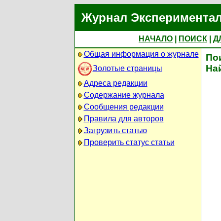
Журнал Экспериментал
НАЧАЛО
|
ПОИСК
|
Д
Общая информация о журнале
По
На
Золотые страницы
Адреса редакции
Содержание журнала
Сообщения редакции
Правила для авторов
Загрузить статью
Проверить статус статьи