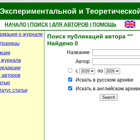
Экспериментальной и Теоретическо
НАЧАЛО
|
ПОИСК
|
ДЛЯ АВТОРОВ
|
ПОМОЩЬ
рмация о журнале
Поиск публикаций автора ""
Найдено 0
страницы
Название
кции
 журнала
Автор
редакции
с
по
 авторов
Искать в русском архиве
атью
Искать в английском архив
атус статьи