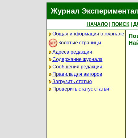
Журнал Экспериментал
НАЧАЛО
|
ПОИСК
|
Д
Общая информация о журнале
По
На
Золотые страницы
Адреса редакции
Содержание журнала
Сообщения редакции
Правила для авторов
Загрузить статью
Проверить статус статьи