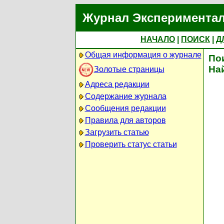
Журнал Экспериментал
НАЧАЛО
|
ПОИСК
|
Д
Общая информация о журнале
По
На
Золотые страницы
Адреса редакции
Содержание журнала
Сообщения редакции
Правила для авторов
Загрузить статью
Проверить статус статьи