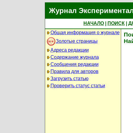
Журнал Экспериментал
НАЧАЛО
|
ПОИСК
|
Д
Общая информация о журнале
По
На
Золотые страницы
Адреса редакции
Содержание журнала
Сообщения редакции
Правила для авторов
Загрузить статью
Проверить статус статьи