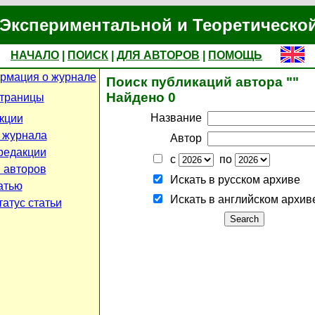
Экспериментальной и Теоретическо
НАЧАЛО
|
ПОИСК
|
ДЛЯ АВТОРОВ
|
ПОМОЩЬ
рмация о журнале
Поиск публикаций автора ""
Найдено 0
страницы
Название
кции
 журнала
Автор
редакции
с
по
 авторов
Искать в русском архиве
атью
Искать в английском архив
атус статьи