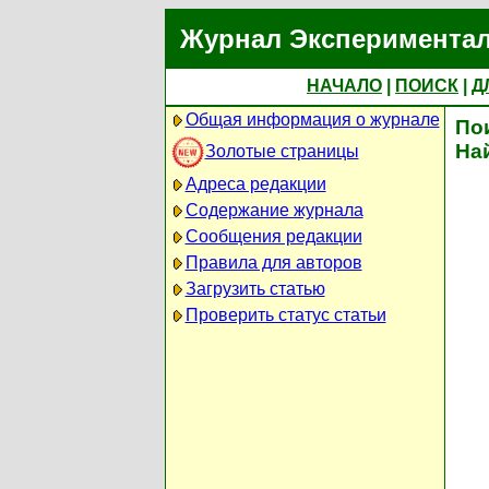
Журнал Экспериментал
НАЧАЛО
|
ПОИСК
|
Д
Общая информация о журнале
По
На
Золотые страницы
Адреса редакции
Содержание журнала
Сообщения редакции
Правила для авторов
Загрузить статью
Проверить статус статьи