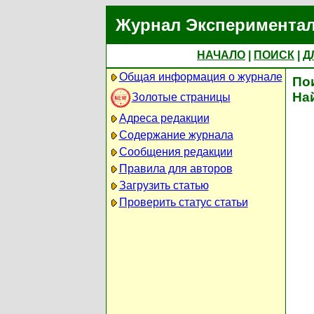
Журнал Экспериментал
НАЧАЛО
|
ПОИСК
|
Д
Общая информация о журнале
По
На
Золотые страницы
Адреса редакции
Содержание журнала
Сообщения редакции
Правила для авторов
Загрузить статью
Проверить статус статьи