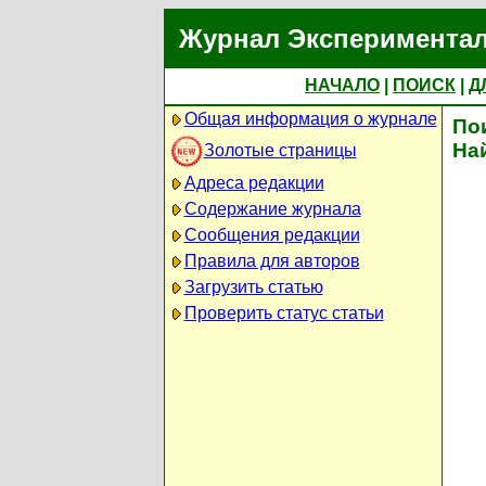
Журнал Экспериментал
НАЧАЛО
|
ПОИСК
|
Д
Общая информация о журнале
По
На
Золотые страницы
Адреса редакции
Содержание журнала
Сообщения редакции
Правила для авторов
Загрузить статью
Проверить статус статьи