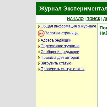
Журнал Экспериментал
НАЧАЛО
|
ПОИСК
|
Д
Общая информация о журнале
По
На
Золотые страницы
Адреса редакции
Содержание журнала
Сообщения редакции
Правила для авторов
Загрузить статью
Проверить статус статьи