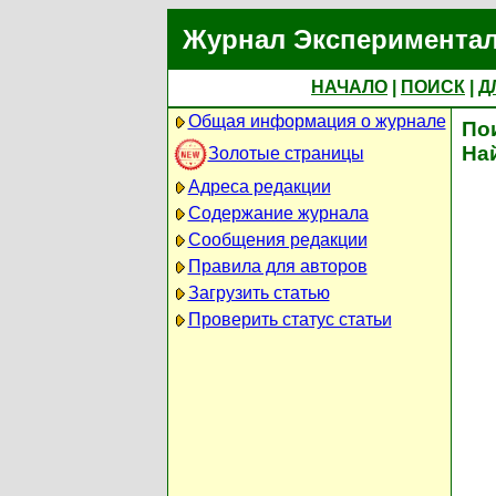
Журнал Экспериментал
НАЧАЛО
|
ПОИСК
|
Д
Общая информация о журнале
По
На
Золотые страницы
Адреса редакции
Содержание журнала
Сообщения редакции
Правила для авторов
Загрузить статью
Проверить статус статьи