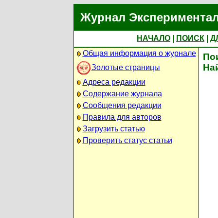
Журнал Экспериментал
НАЧАЛО
|
ПОИСК
|
Д
Общая информация о журнале
По
На
Золотые страницы
Адреса редакции
Содержание журнала
Сообщения редакции
Правила для авторов
Загрузить статью
Проверить статус статьи