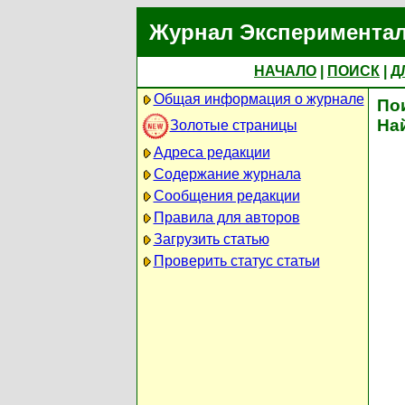
Журнал Экспериментал
НАЧАЛО
|
ПОИСК
|
Д
Общая информация о журнале
По
На
Золотые страницы
Адреса редакции
Содержание журнала
Сообщения редакции
Правила для авторов
Загрузить статью
Проверить статус статьи