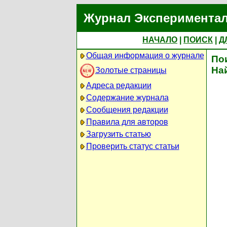
Журнал Экспериментал
НАЧАЛО
|
ПОИСК
|
Д
Общая информация о журнале
По
На
Золотые страницы
Адреса редакции
Содержание журнала
Сообщения редакции
Правила для авторов
Загрузить статью
Проверить статус статьи