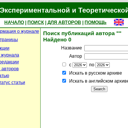
Экспериментальной и Теоретическо
НАЧАЛО
|
ПОИСК
|
ДЛЯ АВТОРОВ
|
ПОМОЩЬ
рмация о журнале
Поиск публикаций автора ""
Найдено 0
страницы
Название
кции
 журнала
Автор
редакции
с
по
 авторов
Искать в русском архиве
атью
Искать в английском архив
атус статьи