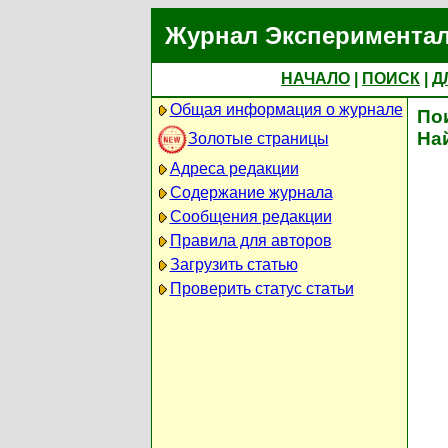
Журнал Экспериментал
НАЧАЛО
|
ПОИСК
|
Д
Общая информация о журнале
По
На
Золотые страницы
Адреса редакции
Содержание журнала
Сообщения редакции
Правила для авторов
Загрузить статью
Проверить статус статьи