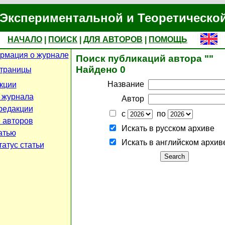
Экспериментальной и Теоретическо
НАЧАЛО
|
ПОИСК
|
ДЛЯ АВТОРОВ
|
ПОМОЩЬ
рмация о журнале
Поиск публикаций автора ""
Найдено 0
страницы
Название
кции
 журнала
Автор
редакции
с
по
 авторов
Искать в русском архиве
атью
Искать в английском архив
атус статьи