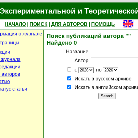
Экспериментальной и Теоретическо
НАЧАЛО
|
ПОИСК
|
ДЛЯ АВТОРОВ
|
ПОМОЩЬ
рмация о журнале
Поиск публикаций автора ""
Найдено 0
страницы
Название
кции
 журнала
Автор
редакции
с
по
 авторов
Искать в русском архиве
атью
Искать в английском архив
атус статьи