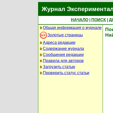
Журнал Экспериментал
НАЧАЛО
|
ПОИСК
|
Д
Общая информация о журнале
По
На
Золотые страницы
Адреса редакции
Содержание журнала
Сообщения редакции
Правила для авторов
Загрузить статью
Проверить статус статьи