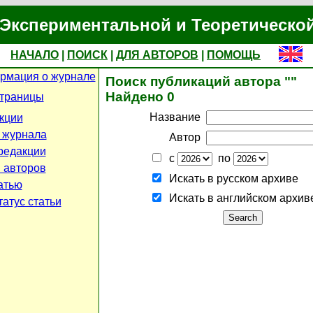
Экспериментальной и Теоретическо
НАЧАЛО
|
ПОИСК
|
ДЛЯ АВТОРОВ
|
ПОМОЩЬ
рмация о журнале
Поиск публикаций автора ""
Найдено 0
страницы
Название
кции
 журнала
Автор
редакции
с
по
 авторов
Искать в русском архиве
атью
Искать в английском архив
атус статьи