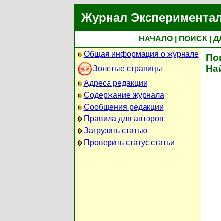
Журнал Экспериментал
НАЧАЛО
|
ПОИСК
|
Д
Общая информация о журнале
По
На
Золотые страницы
Адреса редакции
Содержание журнала
Сообщения редакции
Правила для авторов
Загрузить статью
Проверить статус статьи