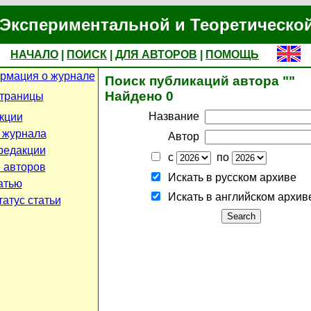
Экспериментальной и Теоретическо
НАЧАЛО
|
ПОИСК
|
ДЛЯ АВТОРОВ
|
ПОМОЩЬ
рмация о журнале
Поиск публикаций автора ""
Найдено 0
страницы
Название
кции
 журнала
Автор
редакции
с
по
 авторов
Искать в русском архиве
атью
Искать в английском архив
атус статьи