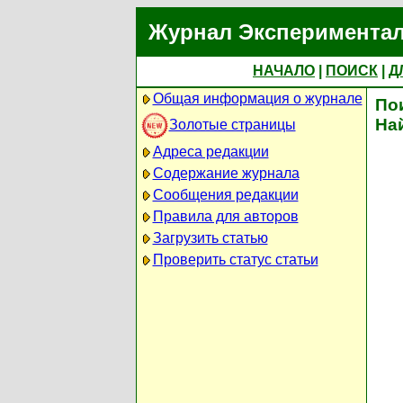
Журнал Экспериментал
НАЧАЛО
|
ПОИСК
|
Д
Общая информация о журнале
По
На
Золотые страницы
Адреса редакции
Содержание журнала
Сообщения редакции
Правила для авторов
Загрузить статью
Проверить статус статьи