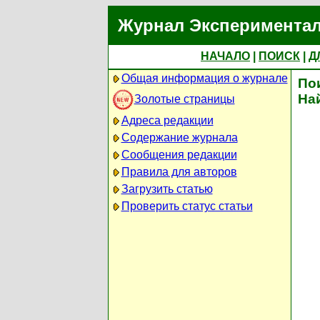
Журнал Экспериментал
НАЧАЛО
|
ПОИСК
|
Д
Общая информация о журнале
По
На
Золотые страницы
Адреса редакции
Содержание журнала
Сообщения редакции
Правила для авторов
Загрузить статью
Проверить статус статьи