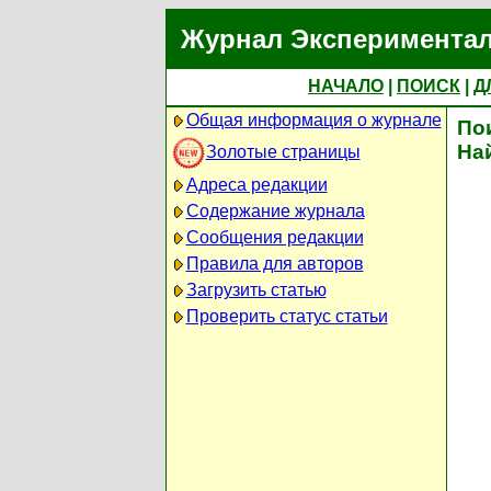
Журнал Экспериментал
НАЧАЛО
|
ПОИСК
|
Д
Общая информация о журнале
По
На
Золотые страницы
Адреса редакции
Содержание журнала
Сообщения редакции
Правила для авторов
Загрузить статью
Проверить статус статьи