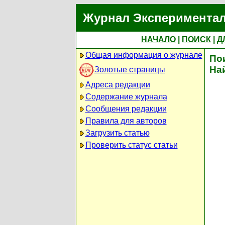
Журнал Экспериментал
НАЧАЛО
|
ПОИСК
|
Д
Общая информация о журнале
По
На
Золотые страницы
Адреса редакции
Содержание журнала
Сообщения редакции
Правила для авторов
Загрузить статью
Проверить статус статьи