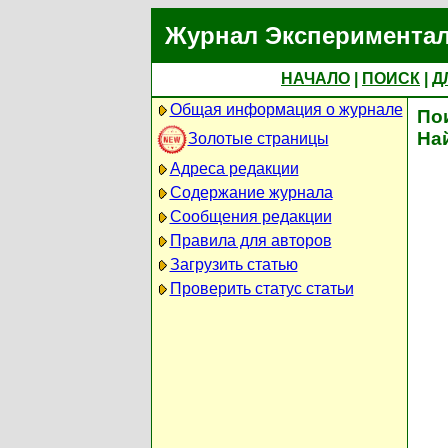
Журнал Экспериментал
НАЧАЛО
|
ПОИСК
|
Д
Общая информация о журнале
По
На
Золотые страницы
Адреса редакции
Содержание журнала
Сообщения редакции
Правила для авторов
Загрузить статью
Проверить статус статьи