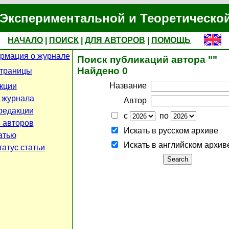
Экспериментальной и Теоретическо
НАЧАЛО
|
ПОИСК
|
ДЛЯ АВТОРОВ
|
ПОМОЩЬ
рмация о журнале
Поиск публикаций автора ""
Найдено 0
страницы
Название
кции
 журнала
Автор
редакции
с
по
 авторов
Искать в русском архиве
атью
Искать в английском архив
атус статьи