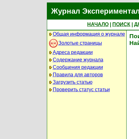
Журнал Экспериментал
НАЧАЛО
|
ПОИСК
|
Д
Общая информация о журнале
По
На
Золотые страницы
Адреса редакции
Содержание журнала
Сообщения редакции
Правила для авторов
Загрузить статью
Проверить статус статьи