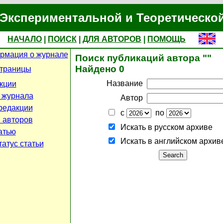
Экспериментальной и Теоретическо
НАЧАЛО
|
ПОИСК
|
ДЛЯ АВТОРОВ
|
ПОМОЩЬ
рмация о журнале
Поиск публикаций автора ""
Найдено 0
страницы
Название
кции
 журнала
Автор
редакции
с
по
 авторов
Искать в русском архиве
атью
Искать в английском архив
атус статьи