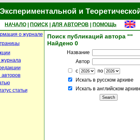
Экспериментальной и Теоретическо
НАЧАЛО
|
ПОИСК
|
ДЛЯ АВТОРОВ
|
ПОМОЩЬ
рмация о журнале
Поиск публикаций автора ""
Найдено 0
страницы
Название
кции
 журнала
Автор
редакции
с
по
 авторов
Искать в русском архиве
атью
Искать в английском архив
атус статьи