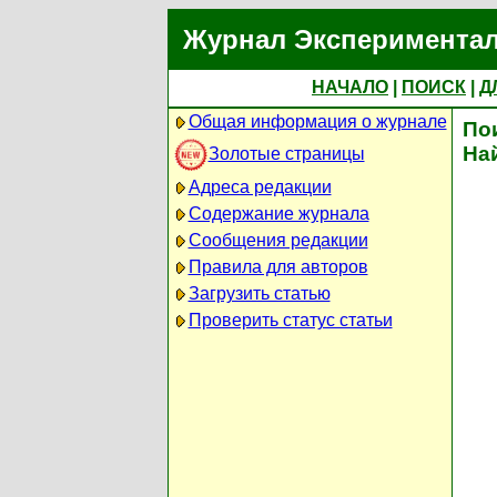
Журнал Экспериментал
НАЧАЛО
|
ПОИСК
|
Д
Общая информация о журнале
По
На
Золотые страницы
Адреса редакции
Содержание журнала
Сообщения редакции
Правила для авторов
Загрузить статью
Проверить статус статьи