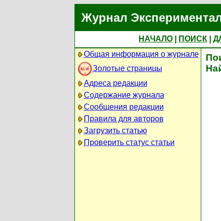
Журнал Экспериментал
НАЧАЛО
|
ПОИСК
|
Д
Общая информация о журнале
По
На
Золотые страницы
Адреса редакции
Содержание журнала
Сообщения редакции
Правила для авторов
Загрузить статью
Проверить статус статьи