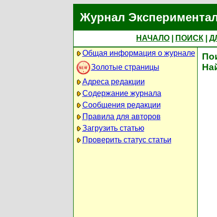
Журнал Экспериментал
НАЧАЛО
|
ПОИСК
|
Д
Общая информация о журнале
По
На
Золотые страницы
Адреса редакции
Содержание журнала
Сообщения редакции
Правила для авторов
Загрузить статью
Проверить статус статьи