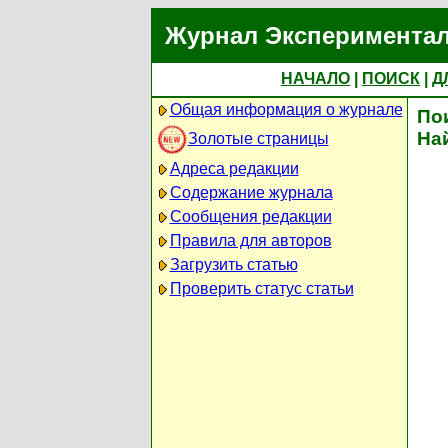
Журнал Экспериментал
НАЧАЛО
|
ПОИСК
|
Д
Общая информация о журнале
По
На
Золотые страницы
Адреса редакции
Содержание журнала
Сообщения редакции
Правила для авторов
Загрузить статью
Проверить статус статьи