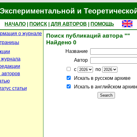
Экспериментальной и Теоретическо
НАЧАЛО
|
ПОИСК
|
ДЛЯ АВТОРОВ
|
ПОМОЩЬ
рмация о журнале
Поиск публикаций автора ""
Найдено 0
страницы
Название
кции
 журнала
Автор
редакции
с
по
 авторов
Искать в русском архиве
атью
Искать в английском архив
атус статьи