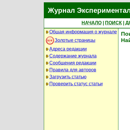
Журнал Экспериментал
НАЧАЛО
|
ПОИСК
|
Д
Общая информация о журнале
По
На
Золотые страницы
Адреса редакции
Содержание журнала
Сообщения редакции
Правила для авторов
Загрузить статью
Проверить статус статьи