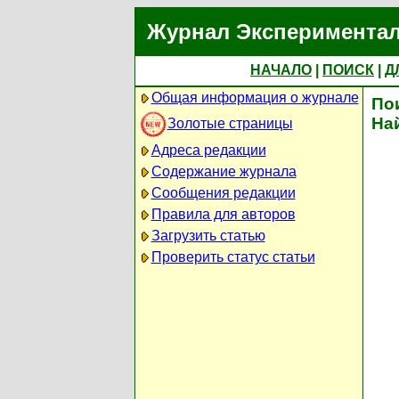
Журнал Экспериментал
НАЧАЛО
|
ПОИСК
|
Д
Общая информация о журнале
По
На
Золотые страницы
Адреса редакции
Содержание журнала
Сообщения редакции
Правила для авторов
Загрузить статью
Проверить статус статьи