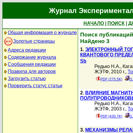
Журнал Экспериментал
НАЧАЛО
|
ПОИСК
|
Д
Общая информация о журнале
Поиск публикаций 
Найдено 3
Золотые страницы
1.
ЭЛЕКТРОННЫЙ ТО
Адреса редакции
КВАНТОВОГО ПРЕДЕЛА 
Содержание журнала
Sb
Сообщения редакции
Редько Н.А.
,
Кага
Правила для авторов
ЖЭТФ, 2010 г.,
То
Загрузить статью
PDF (275.5K)
D
Проверить статус статьи
2.
ВЛИЯНИЕ МАГНИТ
ПОЛУПРОВОДНИКОВЫ
Редько Н.А.
,
Кага
ЖЭТФ, 2003 г.,
То
PDF (430.7K)
D
3.
МЕХАНИЗМЫ РЕЛА