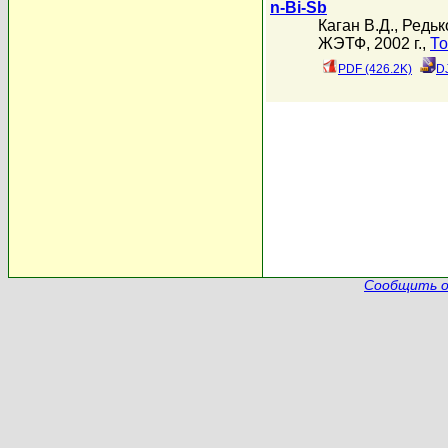
n-Bi-Sb
Каган В.Д.
,
Редьк
ЖЭТФ, 2002 г.,
То
PDF (426.2K)
D
Сообщить о