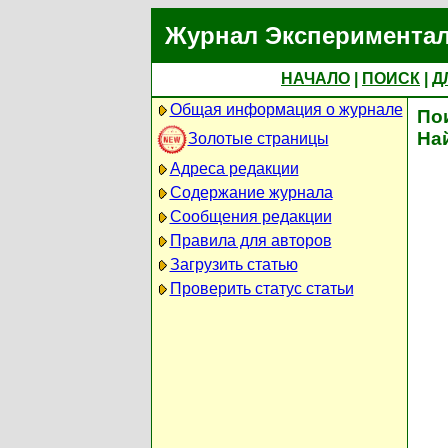
Журнал Экспериментал
НАЧАЛО
|
ПОИСК
|
Д
Общая информация о журнале
По
На
Золотые страницы
Адреса редакции
Содержание журнала
Сообщения редакции
Правила для авторов
Загрузить статью
Проверить статус статьи