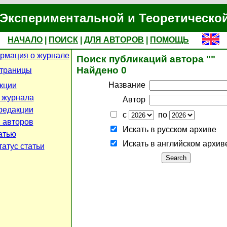
Экспериментальной и Теоретическо
НАЧАЛО
|
ПОИСК
|
ДЛЯ АВТОРОВ
|
ПОМОЩЬ
рмация о журнале
Поиск публикаций автора ""
Найдено 0
страницы
Название
кции
 журнала
Автор
редакции
с
по
 авторов
Искать в русском архиве
атью
Искать в английском архив
атус статьи