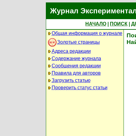
Журнал Экспериментал
НАЧАЛО
|
ПОИСК
|
Д
Общая информация о журнале
По
На
Золотые страницы
Адреса редакции
Содержание журнала
Сообщения редакции
Правила для авторов
Загрузить статью
Проверить статус статьи