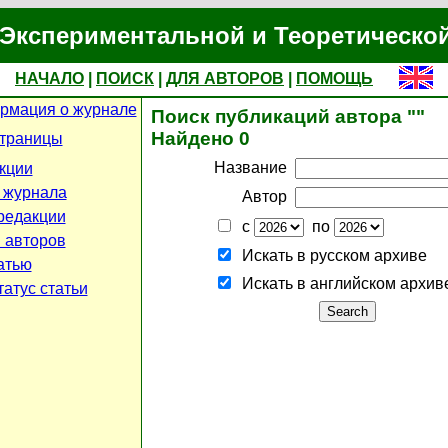
Экспериментальной и Теоретическо
НАЧАЛО
|
ПОИСК
|
ДЛЯ АВТОРОВ
|
ПОМОЩЬ
рмация о журнале
Поиск публикаций автора ""
Найдено 0
страницы
Название
кции
 журнала
Автор
редакции
с
по
 авторов
Искать в русском архиве
атью
Искать в английском архив
атус статьи