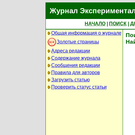
Журнал Экспериментал
НАЧАЛО
|
ПОИСК
|
Д
Общая информация о журнале
По
На
Золотые страницы
Адреса редакции
Содержание журнала
Сообщения редакции
Правила для авторов
Загрузить статью
Проверить статус статьи