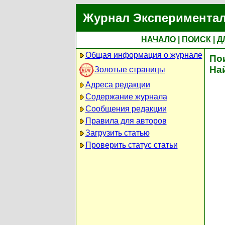
Журнал Экспериментал
НАЧАЛО
|
ПОИСК
|
Д
Общая информация о журнале
По
На
Золотые страницы
Адреса редакции
Содержание журнала
Сообщения редакции
Правила для авторов
Загрузить статью
Проверить статус статьи