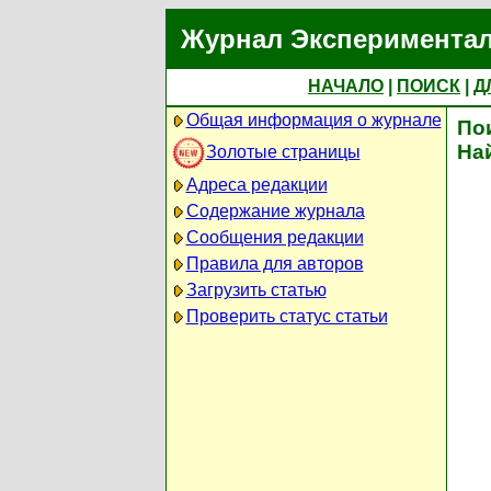
Журнал Экспериментал
НАЧАЛО
|
ПОИСК
|
Д
Общая информация о журнале
По
На
Золотые страницы
Адреса редакции
Содержание журнала
Сообщения редакции
Правила для авторов
Загрузить статью
Проверить статус статьи