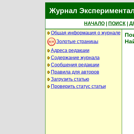
Журнал Экспериментал
НАЧАЛО
|
ПОИСК
|
Д
Общая информация о журнале
По
На
Золотые страницы
Адреса редакции
Содержание журнала
Сообщения редакции
Правила для авторов
Загрузить статью
Проверить статус статьи