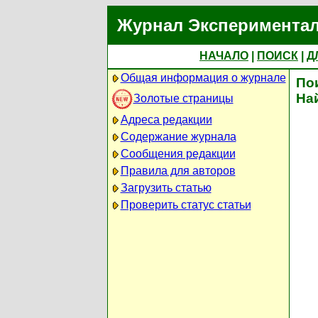
Журнал Экспериментал
НАЧАЛО
|
ПОИСК
|
Д
Общая информация о журнале
По
На
Золотые страницы
Адреса редакции
Содержание журнала
Сообщения редакции
Правила для авторов
Загрузить статью
Проверить статус статьи