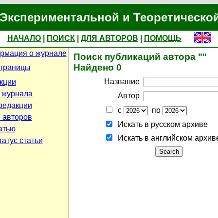
Экспериментальной и Теоретическо
НАЧАЛО
|
ПОИСК
|
ДЛЯ АВТОРОВ
|
ПОМОЩЬ
рмация о журнале
Поиск публикаций автора ""
Найдено 0
страницы
Название
кции
 журнала
Автор
редакции
с
по
 авторов
Искать в русском архиве
атью
Искать в английском архив
атус статьи